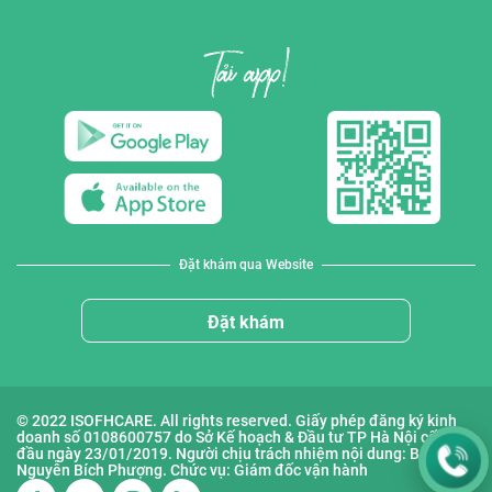
Đặt khám qua Website
Đặt khám
© 2022 ISOFHCARE. All rights reserved. Giấy phép đăng ký kinh
doanh số 0108600757 do Sở Kế hoạch & Đầu tư TP Hà Nội cấp lần
đầu ngày 23/01/2019. Người chịu trách nhiệm nội dung: Bà
Nguyễn Bích Phượng. Chức vụ: Giám đốc vận hành