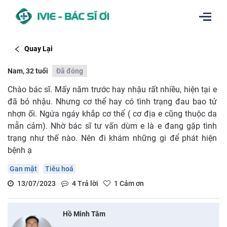
Quay Lại
Nam, 32 tuổi
Đã đóng
Chào bác sĩ. Mấy năm trước hay nhậu rất nhiều, hiện tại e
đã bỏ nhậu. Nhưng cơ thể hay có tình trạng đau bao tử
nhợn ối. Ngứa ngáy khắp cơ thể ( cơ địa e cũng thuộc da
mẫn cảm). Nhờ bác sĩ tư vấn dùm e là e đang gặp tình
trạng như thế nào. Nên đi khám những gi để phát hiện
bệnh ạ
Gan mật
Tiêu hoá
13/07/2023
4
Trả lời
1
Cảm ơn
Hồ Minh Tâm