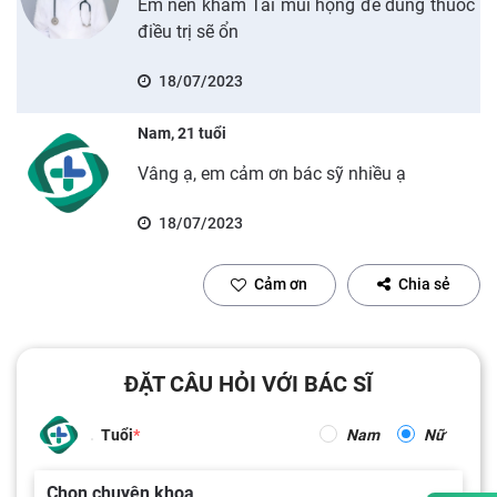
Em nên khám Tai mũi họng để dùng thuốc
điều trị sẽ ổn
18/07/2023
Nam, 21 tuổi
Vâng ạ, em cảm ơn bác sỹ nhiều ạ
18/07/2023
Cảm ơn
Chia sẻ
ĐẶT CÂU HỎI VỚI BÁC SĨ
Tuổi
Nam
Nữ
Chọn chuyên khoa