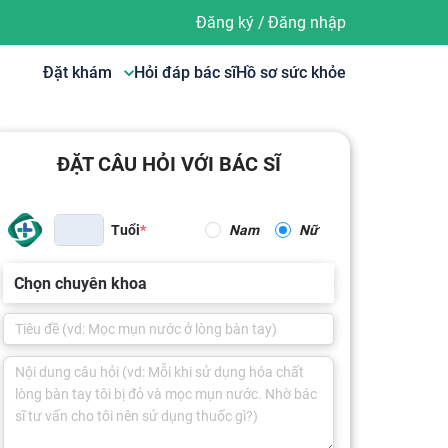
Đăng ký
/
Đăng nhập
Đặt khám
Hỏi đáp bác sĩ
Hồ sơ sức khỏe
ĐẶT CÂU HỎI VỚI BÁC SĨ
Tuổi
Nam
Nữ
Chọn chuyên khoa