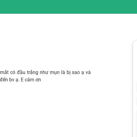
g mắt có đầu trắng như mụn là bị sao ạ và
 đến bv ạ. E cảm ơn