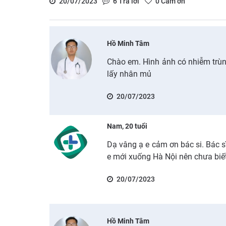
20/07/2023
6
Trả lời
0
Cảm ơn
Hồ Minh Tâm
Chào em. Hình ảnh có nhiễm trùn
lấy nhân mủ
20/07/2023
Nam, 20 tuổi
Dạ vâng ạ e cảm ơn bác si. Bác s
e mới xuống Hà Nội nên chưa biế
20/07/2023
Hồ Minh Tâm