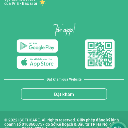
của IVIE - Bác sĩ ơi
Đặt khám qua Website
Đặt khám
© 2022 ISOFHCARE. All rights reserved. Giấy phép đăng ký kinh
doanh số 0108600757 do Sở Kế hoạch & Đầu tư TP Hà Nội cấp lần