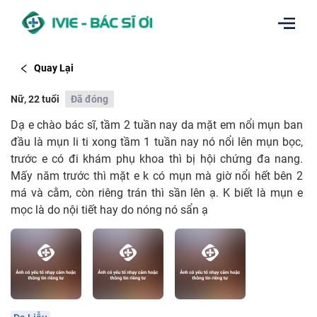
Quay Lại
Nữ, 22 tuổi
Đã đóng
Dạ e chào bác sĩ, tầm 2 tuần nay da mặt em nổi mụn ban
đầu là mụn li ti xong tầm 1 tuần nay nó nổi lên mụn bọc,
trước e có đi khám phụ khoa thì bị hội chứng đa nang.
Mấy năm trước thì mặt e k có mụn mà giờ nổi hết bên 2
má và cằm, còn riêng trán thì sần lên ạ. K biết là mụn e
mọc là do nội tiết hay do nóng nó sẩn ạ