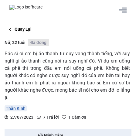
Quay Lại
Nữ, 22 tuổi
Đã đóng
Bác sĩ ơi em bị ảo thanh tư duy vang thành tiếng, với suy
nghĩ gì ảo thanh cũng nói ra suy nghĩ đó. Ví dụ em uống
cà phê thì trong đầu em nói uống cà phê. Không biết
người khác có nghe được suy nghĩ đó của em bên tai hay
ảo thanh em bị phát ra ngoài không bác sĩ. Em cứ sợ bị
người khác nghe được, mong bác sĩ nói cho em đỡ lo lắng
ạ.
Thần Kinh
27/07/2023
7
Trả lời
1
Cảm ơn
Hồ Minh Tâm