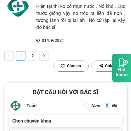
Hiện tại thì ko có mụn nước . Nó khô . Lúc
trước giống vậy nó tróc ra liền đã non ,
tưởng lành rồi bị lại ah . Nó cứ lặp lại vậy
đó bác sĩ
01/09/2021
1
2
Cảm ơn
Chia sẻ
Đặt
khám
ĐẶT CÂU HỎI VỚI BÁC SĨ
Tuổi
Nam
Nữ
Chọn chuyên khoa