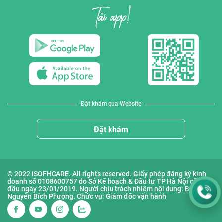
Đặt khám qua Website
Đặt khám
© 2022 ISOFHCARE. All rights reserved. Giấy phép đăng ký kinh
doanh số 0108600757 do Sở Kế hoạch & Đầu tư TP Hà Nội cấp lần
đầu ngày 23/01/2019. Người chịu trách nhiệm nội dung: Bà
Nguyễn Bích Phượng. Chức vụ: Giám đốc vận hành