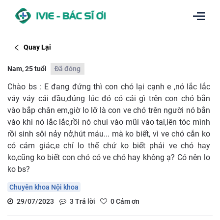
Quay Lại
Nam, 25 tuổi
Đã đóng
Chào bs : E đang đứng thì con chó lại cạnh e ,nó lắc lắc
vảy vảy cái đầu,đúng lúc đó có cái gì trên con chó bắn
vào bắp chân em,giờ lo lỡ là con ve chó trên người nó bắn
vào khi nó lắc lắc,rồi nó chui vào mũi vào tai,lên tóc mình
rồi sinh sôi nảy nở,hút máu... mà ko biết, vì ve chó cắn ko
có cảm giác,e chỉ lo thế chứ ko biết phải ve chó hay
ko,cũng ko biết con chó có ve chó hay không ạ? Có nên lo
ko bs?
Chuyên khoa Nội khoa
29/07/2023
3
Trả lời
0
Cảm ơn