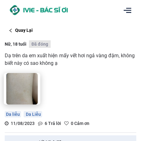
Quay Lại
Nữ, 18 tuổi
Đã đóng
Dạ trên da em xuất hiện mấy vết hơi ngả vàng đậm, không
biết này có sao không ạ
Da liễu
Da Liễu
11/08/2023
6
Trả lời
0
Cảm ơn