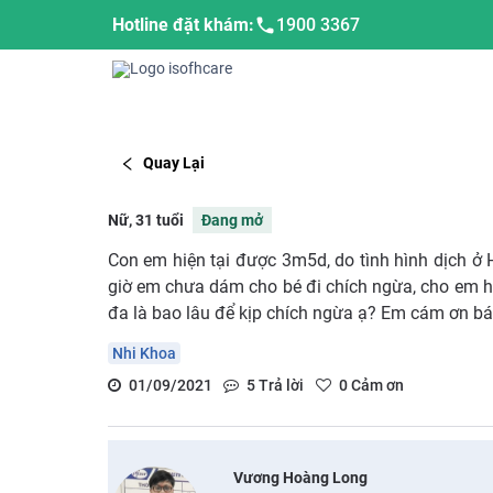
Hotline đặt khám:
1900 3367
Quay Lại
Nữ, 31 tuổi
Đang mở
Con em hiện tại được 3m5d, do tình hình dịch ở 
giờ em chưa dám cho bé đi chích ngừa, cho em hỏi:
đa là bao lâu để kịp chích ngừa ạ? Em cám ơn bá
Nhi Khoa
01/09/2021
5
Trả lời
0
Cảm ơn
Vương Hoàng Long