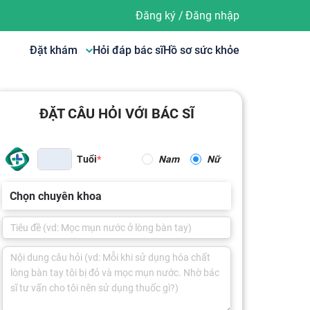
Đăng ký
/
Đăng nhập
Đặt khám
Hỏi đáp bác sĩ
Hồ sơ sức khỏe
ĐẶT CÂU HỎI VỚI BÁC SĨ
Tuổi
Nam
Nữ
Chọn chuyên khoa