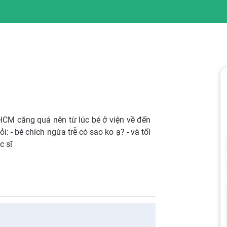
HCM căng quá nên từ lúc bé ở viện về đến
 - bé chích ngừa trễ có sao ko ạ? - và tối
c sĩ