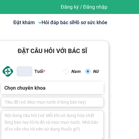
Đăng ký
/
Đăng nhập
Đặt khám
Hỏi đáp bác sĩ
Hồ sơ sức khỏe
ĐẶT CÂU HỎI VỚI BÁC SĨ
Tuổi
Nam
Nữ
Chọn chuyên khoa