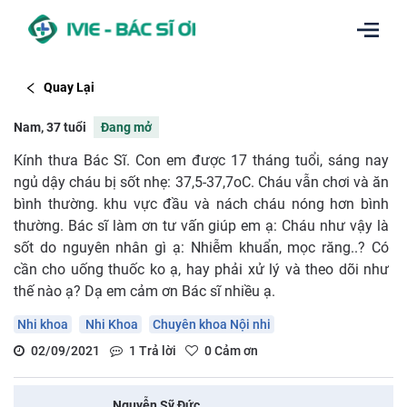
Quay Lại
Nam, 37 tuổi
Đang mở
Kính thưa Bác Sĩ. Con em được 17 tháng tuổi, sáng nay
ngủ dậy cháu bị sốt nhẹ: 37,5-37,7oC. Cháu vẫn chơi và ăn
bình thường. khu vực đầu và nách cháu nóng hơn bình
thường. Bác sĩ làm ơn tư vấn giúp em ạ: Cháu như vậy là
sốt do nguyên nhân gì ạ: Nhiễm khuẩn, mọc răng..? Có
cần cho uống thuốc ko ạ, hay phải xử lý và theo dõi như
thế nào ạ? Dạ em cảm ơn Bác sĩ nhiều ạ.
Nhi khoa
Nhi Khoa
Chuyên khoa Nội nhi
02/09/2021
1
Trả lời
0
Cảm ơn
Nguyễn Sỹ Đức