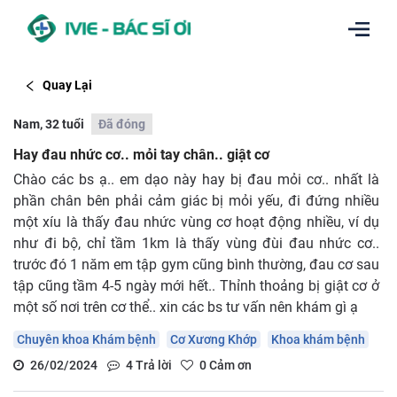
Quay Lại
Nam, 32 tuổi
Đã đóng
Hay đau nhức cơ.. mỏi tay chân.. giật cơ
Chào các bs ạ.. em dạo này hay bị đau mỏi cơ.. nhất là
phần chân bên phải cảm giác bị mỏi yếu, đi đứng nhiều
một xíu là thấy đau nhức vùng cơ hoạt động nhiều, ví dụ
như đi bộ, chỉ tầm 1km là thấy vùng đùi đau nhức cơ..
trước đó 1 năm em tập gym cũng bình thường, đau cơ sau
tập cũng tầm 4-5 ngày mới hết.. Thỉnh thoảng bị giật cơ ở
một số nơi trên cơ thể.. xin các bs tư vấn nên khám gì ạ
Chuyên khoa Khám bệnh
Cơ Xương Khớp
Khoa khám bệnh
26/02/2024
4
Trả lời
0
Cảm ơn