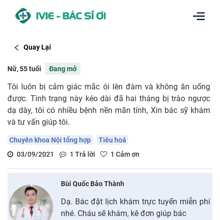
Quay Lại
Nữ, 55 tuổi
Đang mở
Tôi luôn bị cảm giác mắc ói lên đàm và không ăn uống
được. Tình trạng này kéo dài đã hai tháng bị trào ngược
dạ dày, tôi có nhiều bệnh nền mãn tính, Xin bác sỹ khám
và tư vấn giúp tôi.
Chuyên khoa Nội tổng hợp
Tiêu hoá
03/09/2021
1
Trả lời
1
Cảm ơn
Bùi Quốc Bảo Thành
Dạ. Bác đặt lịch khám trực tuyến miễn phí
nhé. Cháu sẽ khám, kê đơn giúp bác