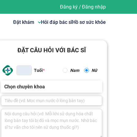
Đăng ký
/
Đăng nhập
Đặt khám
Hỏi đáp bác sĩ
Hồ sơ sức khỏe
ĐẶT CÂU HỎI VỚI BÁC SĨ
Tuổi
Nam
Nữ
Chọn chuyên khoa