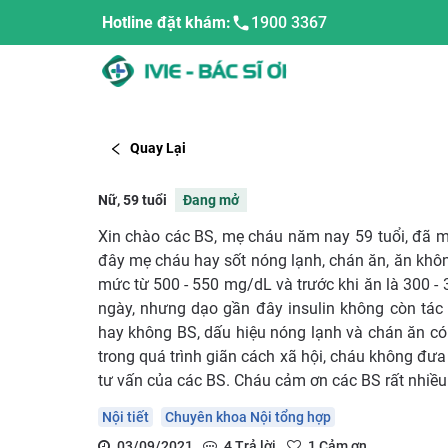
Hotline đặt khám:
1900 3367
Quay Lại
Nữ, 59 tuổi
Đang mở
Xin chào các BS, mẹ cháu năm nay 59 tuổi, đã 
đây mẹ cháu hay sốt nóng lạnh, chán ăn, ăn khôn
mức từ 500 - 550 mg/dL và trước khi ăn là 300 -
ngày, nhưng dạo gần đây insulin không còn tác
hay không BS, dấu hiệu nóng lạnh và chán ăn c
trong quá trình giãn cách xã hội, cháu không đư
tư vấn của các BS. Cháu cảm ơn các BS rất nhiều
Nội tiết
Chuyên khoa Nội tổng hợp
03/09/2021
4
Trả lời
1
Cảm ơn