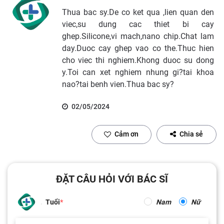
Thua bac sy.De co ket qua ,lien quan den
viec,su dung cac thiet bi cay
ghep.Silicone,vi mach,nano chip.Chat lam
day.Duoc cay ghep vao co the.Thuc hien
cho viec thi nghiem.Khong duoc su dong
y.Toi can xet nghiem nhung gi?tai khoa
nao?tai benh vien.Thua bac sy?
02/05/2024
Cảm ơn
Chia sẻ
ĐẶT CÂU HỎI VỚI BÁC SĨ
Tuổi
Nam
Nữ