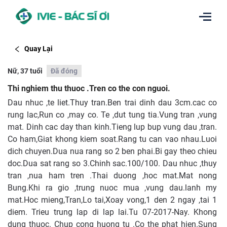
Quay Lại
Nữ, 37 tuổi
Đã đóng
Thi nghiem thu thuoc .Tren co the con nguoi.
Dau nhuc ,te liet.Thuy tran.Ben trai dinh dau 3cm.cac co
rung lac,Run co ,may co. Te ,dut tung tia.Vung tran ,vung
mat. Dinh cac day than kinh.Tieng lup bup vung dau ,tran.
Co ham,Giat khong kiem soat.Rang tu can vao nhau.Luoi
dich chuyen.Dua nua rang so 2 ben phai.Bi gay theo chieu
doc.Dua sat rang so 3.Chinh sac.100/100. Dau nhuc ,thuy
tran ,nua ham tren .Thai duong ,hoc mat.Mat nong
Bung.Khi ra gio ,trung nuoc mua ,vung dau.lanh my
mat.Hoc mieng,Tran,Lo tai,Xoay vong,1 den 2 ngay ,tai 1
diem. Trieu trung lap di lap lai.Tu 07-2017-Nay. Khong
dung thuoc. Chup cong huong tu .Co the phat hien.Sung