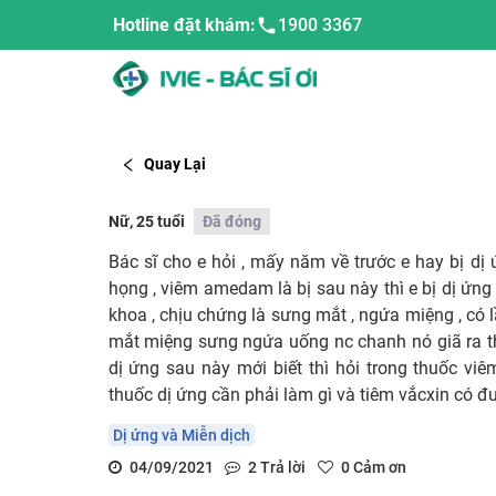
Hotline đặt khám:
1900 3367
Quay Lại
Nữ, 25 tuổi
Đã đóng
Bác sĩ cho e hỏi , mấy năm về trước e hay bị dị
họng , viêm amedam là bị sau này thì e bị dị ứng
khoa , chịu chứng là sưng mắt , ngứa miệng , có 
mắt miệng sưng ngứa uống nc chanh nó giã ra thì
dị ứng sau này mới biết thì hỏi trong thuốc viêm
thuốc dị ứng cần phải làm gì và tiêm vắcxin có đ
Dị ứng và Miễn dịch
04/09/2021
2
Trả lời
0
Cảm ơn