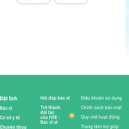
Đặt lịch
Hỏi đáp bác sĩ
Điều khoản sử dụng
Trở thành
Chính sách bảo mật
Bác sĩ
đối tác
Quy chế hoạt động
của IVIE -
Cơ sở y tế
Bác sĩ ơi
Trung tâm trợ giúp
Chuyên khoa