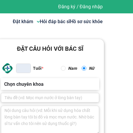
Đăng ký
/
Đăng nhập
Đặt khám
Hỏi đáp bác sĩ
Hồ sơ sức khỏe
ĐẶT CÂU HỎI VỚI BÁC SĨ
Tuổi
Nam
Nữ
Chọn chuyên khoa