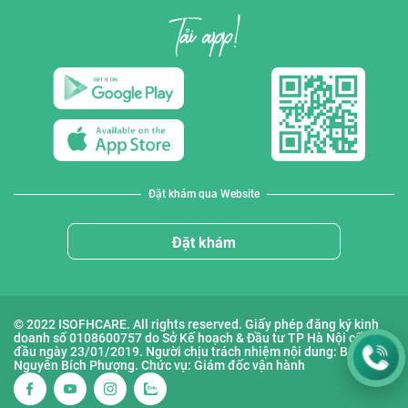
Đặt khám qua Website
Đặt khám
© 2022 ISOFHCARE. All rights reserved. Giấy phép đăng ký kinh
doanh số 0108600757 do Sở Kế hoạch & Đầu tư TP Hà Nội cấp lần
đầu ngày 23/01/2019. Người chịu trách nhiệm nội dung: Bà
Nguyễn Bích Phượng. Chức vụ: Giám đốc vận hành