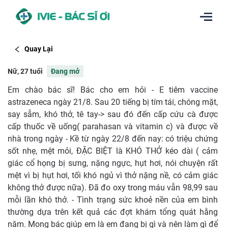
Quay Lại
Nữ, 27 tuổi
Đang mở
Em chào bác sĩ! Bác cho em hỏi - E tiêm vaccine
astrazeneca ngày 21/8. Sau 20 tiếng bị tím tái, chóng mặt,
say sẫm, khó thở, tê tay-> sau đó đến cấp cứu cà được
cấp thuốc về uống( parahasan và vitamin c) và được về
nhà trong ngày - Kề từ ngày 22/8 đến nay: có triệu chứng
sốt nhẹ, mệt mỏi, ĐẶC BIỆT là KHÓ THỞ kéo dài ( cảm
giác cổ họng bị sưng, nặng ngực, hụt hơi, nói chuyện rất
mệt vì bị hụt hơi, tối khó ngủ vì thở nặng nề, có cảm giác
không thở được nữa). Đã đo oxy trong máu vẫn 98,99 sau
mỗi lần khó thở. - Tình trạng sức khoẻ nền của em bình
thường dựa trên kết quả các đợt khám tổng quát hằng
năm. Mong bác giúp em là em đang bị gì và nên làm gì để