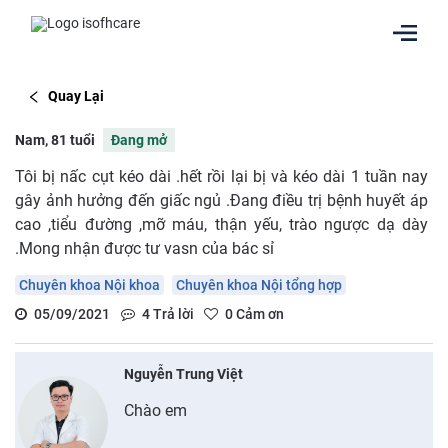
Quay Lại
Nam, 81 tuổi
Đang mở
Tôi bị nấc cụt kéo dài .hết rồi lại bị và kéo dài 1 tuần nay
gây ảnh hưởng đến giấc ngủ .Đang điều trị bệnh huyết áp
cao ,tiểu đường ,mỡ máu, thận yếu, trào ngược dạ dày
.Mong nhận được tư vasn của bác sỉ
Chuyên khoa Nội khoa
Chuyên khoa Nội tổng hợp
05/09/2021
4
Trả lời
0
Cảm ơn
Nguyễn Trung Việt
Chào em