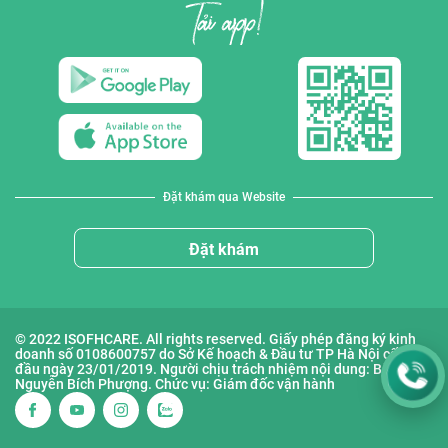
Đặt khám qua Website
Đặt khám
© 2022 ISOFHCARE. All rights reserved. Giấy phép đăng ký kinh
doanh số 0108600757 do Sở Kế hoạch & Đầu tư TP Hà Nội cấp lần
đầu ngày 23/01/2019. Người chịu trách nhiệm nội dung: Bà
Nguyễn Bích Phượng. Chức vụ: Giám đốc vận hành