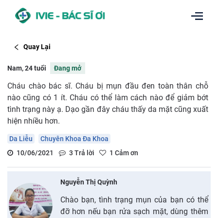
Quay Lại
Nam, 24 tuổi
Đang mở
Cháu chào bác sĩ. Cháu bị mụn đầu đen toàn thân chỗ
nào cũng có 1 ít. Cháu có thể làm cách nào để giảm bớt
tình trạng này ạ. Dạo gần đây cháu thấy da mặt cũng xuất
hiện nhiều hơn.
Da Liễu
Chuyên Khoa Đa Khoa
10/06/2021
3
Trả lời
1
Cảm ơn
Nguyễn Thị Quỳnh
Chào bạn, tình trạng mụn của bạn có thể
đỡ hơn nếu bạn rửa sạch mặt, dùng thêm