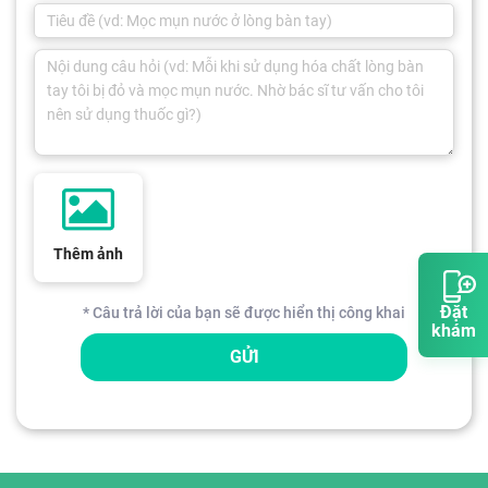
Thêm ảnh
Đặt
* Câu trả lời của bạn sẽ được hiển thị công khai
khám
GỬI