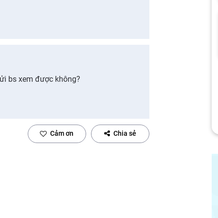
gửi bs xem được không?
Cảm ơn
Chia sẻ