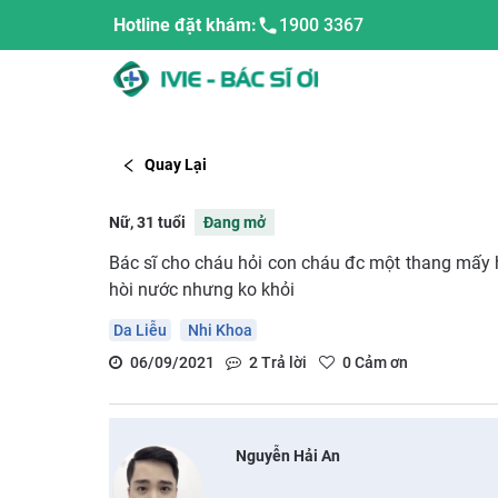
Hotline đặt khám:
1900 3367
Quay Lại
Nữ, 31 tuổi
Đang mở
Bác sĩ cho cháu hỏi con cháu đc một thang mấy
hòi nước nhưng ko khỏi
Da Liễu
Nhi Khoa
06/09/2021
2
Trả lời
0
Cảm ơn
Nguyễn Hải An
.