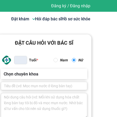
Đăng ký
/
Đăng nhập
Đặt khám
Hỏi đáp bác sĩ
Hồ sơ sức khỏe
ĐẶT CÂU HỎI VỚI BÁC SĨ
Tuổi
Nam
Nữ
Chọn chuyên khoa