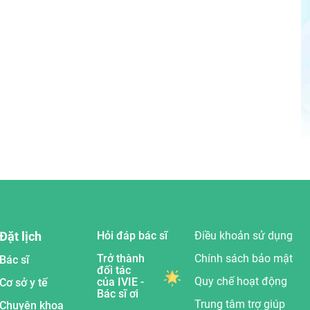
Đặt lịch
Hỏi đáp bác sĩ
Điều khoản sử dụng
Trở thành
Chính sách bảo mật
Bác sĩ
đối tác
Quy chế hoạt động
của IVIE -
Cơ sở y tế
Bác sĩ ơi
Trung tâm trợ giúp
Chuyên khoa