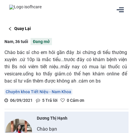
Quay Lại
Nam, 36 tuổi
Đang mở
Chào bác sỉ cho em hỏi gần đây .bi chứng di tiểu thường
xuyên .cứ 10p là mắc tiểu...trước đây có khám bệnh viện
thì Bs nói viêm tiết niệu..mấy nay có mua lại thuốc củ
vesicare.uống ko thấy giảm.có thể hẹn khám online để
bac sĩ tư vấn thêm được không ah .cám on bs
Chuyên khoa Tiết Niệu - Nam Khoa
06/09/2021
5
Trả lời
0
Cảm ơn
Dương Thị Hạnh
Chào bạn