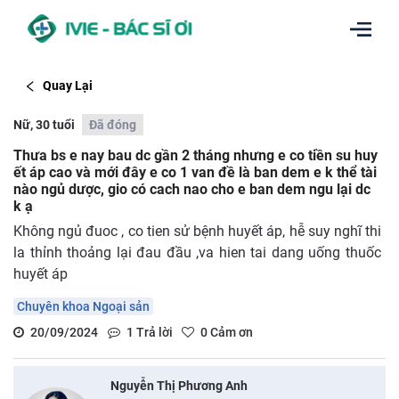
Quay Lại
Nữ, 30 tuổi
Đã đóng
Thưa bs e nay bau dc gần 2 tháng nhưng e co tiền su huy
ết áp cao và mới đây e co 1 van đề là ban dem e k thể tài
nào ngủ dược, gio có cach nao cho e ban dem ngu lại dc
k ạ
Không ngủ đuoc , co tien sử bệnh huyết áp, hễ suy nghĩ thi
la thỉnh thoảng lại đau đầu ,va hien tai dang uống thuốc
huyết áp
Chuyên khoa Ngoại sản
20/09/2024
1
Trả lời
0
Cảm ơn
Nguyễn Thị Phương Anh