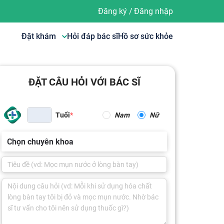
Đăng ký
/
Đăng nhập
Đặt khám
Hỏi đáp bác sĩ
Hồ sơ sức khỏe
ĐẶT CÂU HỎI VỚI BÁC SĨ
Tuổi
Nam
Nữ
Chọn chuyên khoa