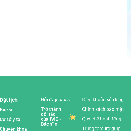
Đặt lịch
Hỏi đáp bác sĩ
Điều khoản sử dụng
Trở thành
Chính sách bảo mật
Bác sĩ
đối tác
Quy chế hoạt động
của IVIE -
Cơ sở y tế
Bác sĩ ơi
Trung tâm trợ giúp
Chuyên khoa