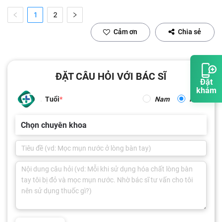
1
2
Cảm ơn
Chia sẻ
ĐẶT CÂU HỎI VỚI BÁC SĨ
Đặt
khám
Tuổi
Nam
Nữ
Chọn chuyên khoa