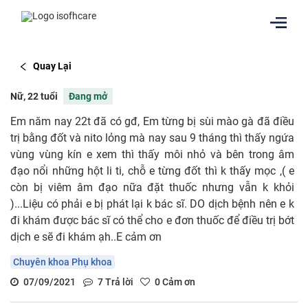
Quay Lại
Nữ, 22 tuổi
Đang mở
Em năm nay 22t đã có gđ, Em từng bị sùi mào gà đã điều
trị bằng đốt và nito lỏng mà nay sau 9 tháng thì thấy ngứa
vùng vùng kín e xem thì thấy môi nhỏ và bên trong âm
đạo nổi những hột li ti, chỗ e từng đốt thì k thấy mọc ,( e
còn bị viêm âm đạo nữa đặt thuốc nhưng vẫn k khỏi
)...Liệu có phải e bị phát lại k bác sĩ. DO dịch bệnh nên e k
đi khám được bác sĩ có thể cho e đơn thuốc để điều trị bớt
dịch e sẽ đi khám ạh..E cảm ơn
Chuyên khoa Phụ khoa
07/09/2021
7
Trả lời
0
Cảm ơn