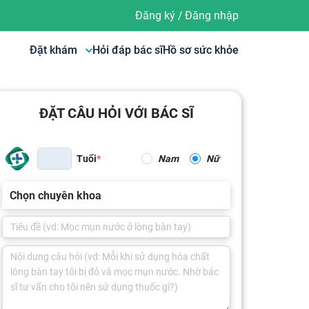
Đăng ký
/
Đăng nhập
Đặt khám
Hỏi đáp bác sĩ
Hồ sơ sức khỏe
ĐẶT CÂU HỎI VỚI BÁC SĨ
Tuổi
Nam
Nữ
Chọn chuyên khoa