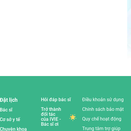
Đặt lịch
Hỏi đáp bác sĩ
Điều khoản sử dụng
Trở thành
Chính sách bảo mật
Bác sĩ
đối tác
Quy chế hoạt động
của IVIE -
Cơ sở y tế
Bác sĩ ơi
Trung tâm trợ giúp
Chuyên khoa