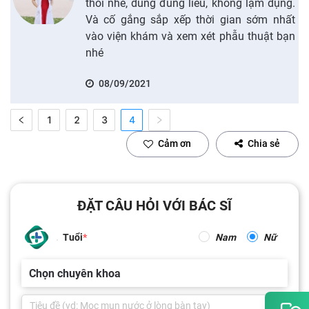
thôi nhé, dùng đúng liều, không lạm dụng.
Và cố gắng sắp xếp thời gian sớm nhất
vào viện khám và xem xét phẫu thuật bạn
nhé
08/09/2021
1
2
3
4
Cảm ơn
Chia sẻ
ĐẶT CÂU HỎI VỚI BÁC SĨ
Tuổi
Nam
Nữ
Chọn chuyên khoa