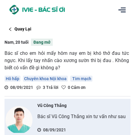
Quay Lại
Nam, 20 tuổi
Đang mở
Bác sĩ cho em hỏi mấy hôm nay em bị khó thở đau tức
ngực. Khi lấy tay nhấn cào xương sườn thì bị đau . Không
biết có vấn đề gì không ạ?
Hô hấp
Chuyên khoa Nội khoa
Tim mạch
08/09/2021
3
Trả lời
0
Cảm ơn
Vũ Công Thắng
Bác sĩ Vũ Công Thắng xin tư vấn như sau
08/09/2021