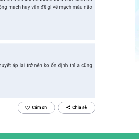
động mạch hay vấn đề gì về mạch máu não
yết áp lại trở nên ko ổn định thì a cũng
Cảm ơn
Chia sẻ