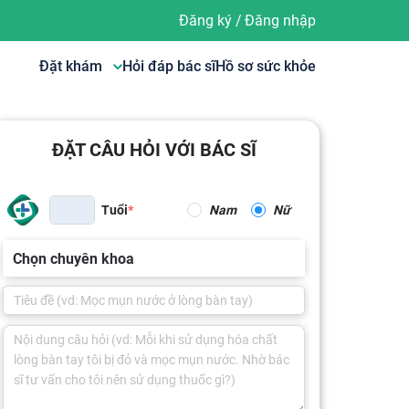
Đăng ký
/
Đăng nhập
Đặt khám
Hỏi đáp bác sĩ
Hồ sơ sức khỏe
ĐẶT CÂU HỎI VỚI BÁC SĨ
Tuổi
Nam
Nữ
Chọn chuyên khoa