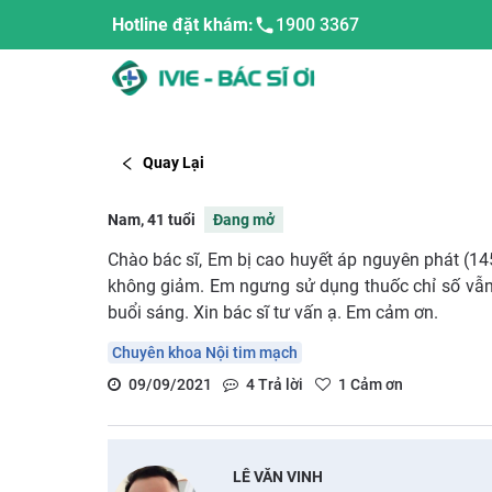
Hotline đặt khám:
1900 3367
Quay Lại
Nam, 41 tuổi
Đang mở
Chào bác sĩ, Em bị cao huyết áp nguyên phát (1
không giảm. Em ngưng sử dụng thuốc chỉ số vẫn t
buổi sáng. Xin bác sĩ tư vấn ạ. Em cảm ơn.
Chuyên khoa Nội tim mạch
09/09/2021
4
Trả lời
1
Cảm ơn
LÊ VĂN VINH