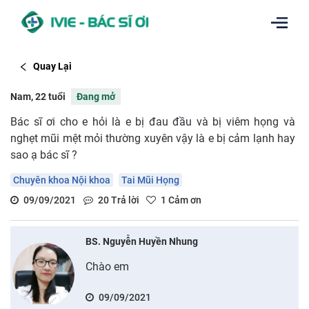
Quay Lại
Nam, 22 tuổi
Đang mở
Bác sĩ ơi cho e hỏi là e bị đau đầu và bị viêm họng và
nghẹt mũi mệt mỏi thường xuyên vậy là e bị cảm lạnh hay
sao ạ bác sĩ ?
Chuyên khoa Nội khoa
Tai Mũi Họng
09/09/2021
20
Trả lời
1
Cảm ơn
BS. Nguyễn Huyền Nhung
Chào em
09/09/2021