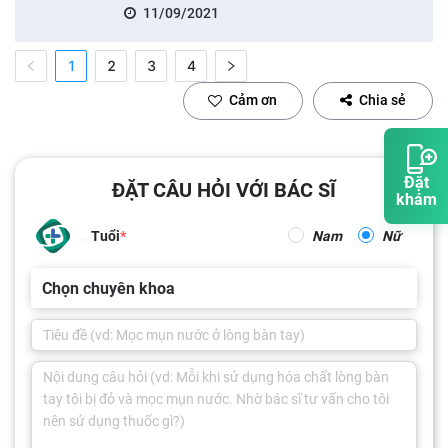
11/09/2021
1
2
3
4
Cảm ơn
Chia sẻ
Đặt
ĐẶT CÂU HỎI VỚI BÁC SĨ
khám
Tuổi
Nam
Nữ
Chọn chuyên khoa