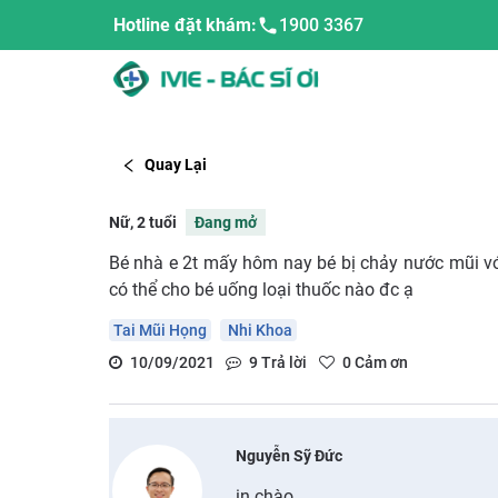
Hotline đặt khám:
1900 3367
Quay Lại
Nữ, 2 tuổi
Đang mở
Bé nhà e 2t mấy hôm nay bé bị chảy nước mũi với
có thể cho bé uống loại thuốc nào đc ạ
Tai Mũi Họng
Nhi Khoa
10/09/2021
9
Trả lời
0
Cảm ơn
Nguyễn Sỹ Đức
in chào