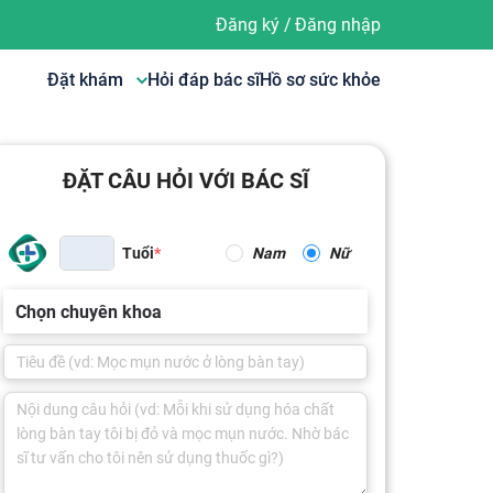
Đăng ký
/
Đăng nhập
Đặt khám
Hỏi đáp bác sĩ
Hồ sơ sức khỏe
ĐẶT CÂU HỎI VỚI BÁC SĨ
Tuổi
Nam
Nữ
Chọn chuyên khoa