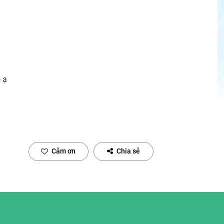
 ạ
Cảm ơn
Chia sẻ