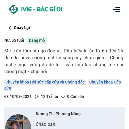
Quay Lại
Nữ, 55 tuổi
Đang mở
Mẹ e ăn tôm bị ngộ độc ạ . Dấu hiệu là ăn từ 6h đến 2h
đêm là ói và chóng mặt tới sáng nay chưa giảm . Chóng
mặt k ngồi vững dc dễ té .. vẫn tỉnh táo nhưng mẹ nói
chóng mặt k chịu nổi
Chuyên khoa Hồi sức cấp cứu và Chống độc
Chuyên khoa Cấp
cứu
10/09/2021
12
Trả lời
0
Cảm ơn
Dương Thị Phương Năng
Chào bạn.