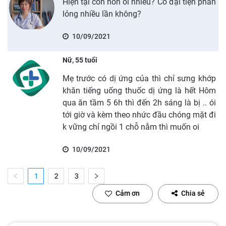
Hiện tại còn nôn ói nhiều? Có đại tiện phân
lỏng nhiều lần không?
10/09/2021
Nữ, 55 tuổi
Mẹ trước có dị ứng của thì chỉ sưng khớp
khăn tiếng uống thuốc dị ứng là hết Hôm
qua ăn tầm 5 6h thì đến 2h sáng là bị .. ói
tới giờ và kèm theo nhức đầu chóng mặt đi
k vững chỉ ngồi 1 chỗ nằm thì muốn oi
10/09/2021
1
2
3
Cảm ơn
Chia sẻ