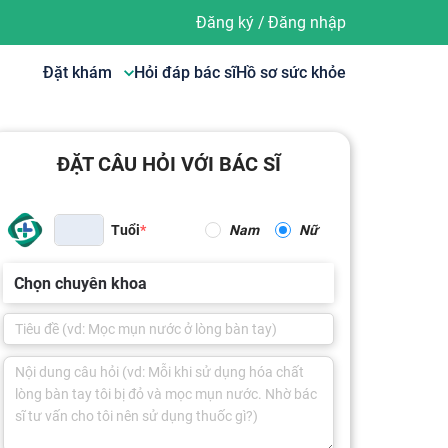
Đăng ký
/
Đăng nhập
Đặt khám
Hỏi đáp bác sĩ
Hồ sơ sức khỏe
ĐẶT CÂU HỎI VỚI BÁC SĨ
Tuổi
Nam
Nữ
Chọn chuyên khoa