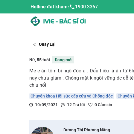
Hotline đặt khám:
1900 3367
Quay Lại
Nữ, 55 tuổi
Đang mở
Mẹ e ăn tôm bị ngộ độc ạ . Dấu hiệu là ăn từ 6
nay chưa giảm . Chóng mặt k ngồi vững dc dễ té 
chịu nổi
Chuyên khoa Hồi sức cấp cứu và Chống độc
Chuyên 
10/09/2021
12
Trả lời
0
Cảm ơn
Dương Thị Phương Năng