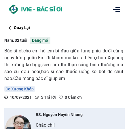
Quay Lại
Nam, 32 tuổi
Đang mở
Bác sĩ ơi,cho em hỏi,em bị đau giữa lưng phía dưới cùng
ngay lưng quần.Em đi khám mà ko ra bệnh,chụp Xquang
thì xương ko bị gì,siêu âm thì thận cũng bình thường.mà
sao cứ đau hoài,bác sĩ cho thuốc uống ko bớt dc chút
nào.Cầu mong bác sĩ giúp em
Cơ Xương Khớp
10/09/2021
5
Trả lời
0
Cảm ơn
BS. Nguyễn Huyền Nhung
Chào chị!