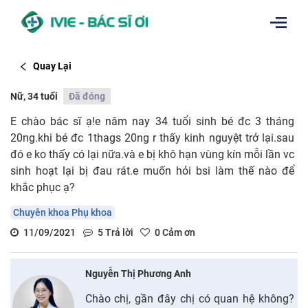
Quay Lại
Nữ, 34 tuổi
Đã đóng
E chào bác sĩ ạ!e năm nay 34 tuổi sinh bé đc 3 tháng
20ng.khi bé đc 1thags 20ng r thấy kinh nguyệt trở lại.sau
đó e ko thấy có lại nữa.và e bị khô hạn vùng kín mỗi lần vc
sinh hoạt lại bị đau rát.e muốn hỏi bsi làm thế nào để
khắc phục ạ?
Chuyên khoa Phụ khoa
11/09/2021
5
Trả lời
0
Cảm ơn
Nguyễn Thị Phương Anh
Chào chị, gần đây chị có quan hệ không?