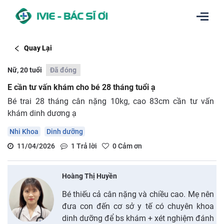
Quay Lại
Nữ, 20 tuổi
Đã đóng
E cần tư vấn khám cho bé 28 tháng tuổi ạ
Bé trai 28 tháng cân nặng 10kg, cao 83cm cần tư vấn
khám dinh dương ạ
Nhi Khoa
Dinh dưỡng
11/04/2026
1
Trả lời
0
Cảm ơn
Hoàng Thị Huyền
Bé thiếu cả cân nặng và chiều cao. Mẹ nên
đưa con đến cơ sở y tế có chuyên khoa
dinh dưỡng để bs khám + xét nghiệm đánh