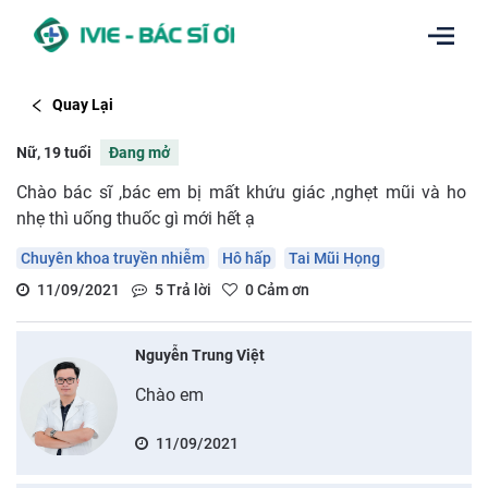
Quay Lại
Nữ, 19 tuổi
Đang mở
Chào bác sĩ ,bác em bị mất khứu giác ,nghẹt mũi và ho
nhẹ thì uống thuốc gì mới hết ạ
Chuyên khoa truyền nhiễm
Hô hấp
Tai Mũi Họng
11/09/2021
5
Trả lời
0
Cảm ơn
Nguyễn Trung Việt
Chào em
11/09/2021