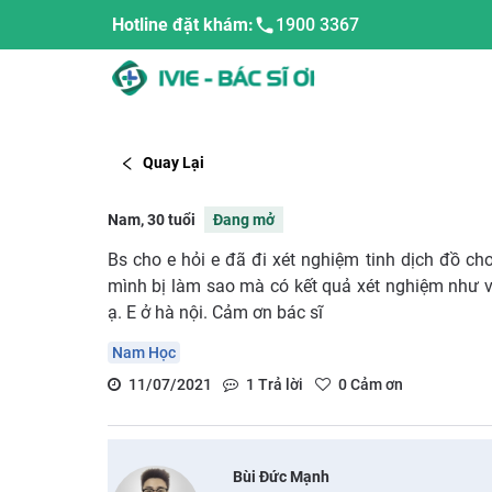
Hotline đặt khám:
1900 3367
Quay Lại
Nam, 30 tuổi
Đang mở
Bs cho e hỏi e đã đi xét nghiệm tinh dịch đồ cho
mình bị làm sao mà có kết quả xét nghiệm như vậ
ạ. E ở hà nội. Cảm ơn bác sĩ
Nam Học
11/07/2021
1
Trả lời
0
Cảm ơn
Bùi Đức Mạnh