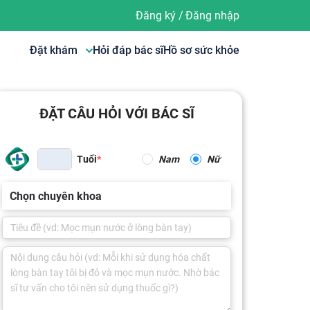
Đăng ký
/
Đăng nhập
Đặt khám
Hỏi đáp bác sĩ
Hồ sơ sức khỏe
ĐẶT CÂU HỎI VỚI BÁC SĨ
Tuổi
Nam
Nữ
Chọn chuyên khoa