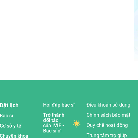
Đặt lịch
Hỏi đáp bác sĩ
Điều khoản sử dụng
Trở thành
Chính sách bảo mật
Bác sĩ
đối tác
Quy chế hoạt động
của IVIE -
Cơ sở y tế
Bác sĩ ơi
Trung tâm trợ giúp
Chuyên khoa