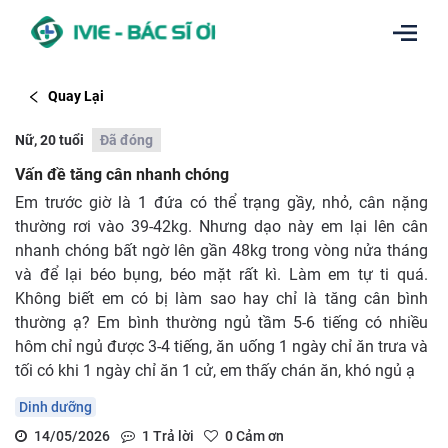
Quay Lại
Nữ, 20 tuổi
Đã đóng
Vấn đề tăng cân nhanh chóng
Em trước giờ là 1 đứa có thể trạng gầy, nhỏ, cân nặng
thường rơi vào 39-42kg. Nhưng dạo này em lại lên cân
nhanh chóng bất ngờ lên gần 48kg trong vòng nửa tháng
và để lại béo bụng, béo mặt rất kì. Làm em tự ti quá.
Không biết em có bị làm sao hay chỉ là tăng cân bình
thường ạ? Em bình thường ngủ tầm 5-6 tiếng có nhiều
hôm chỉ ngủ được 3-4 tiếng, ăn uống 1 ngày chỉ ăn trưa và
tối có khi 1 ngày chỉ ăn 1 cử, em thấy chán ăn, khó ngủ ạ
Dinh dưỡng
14/05/2026
1
Trả lời
0
Cảm ơn