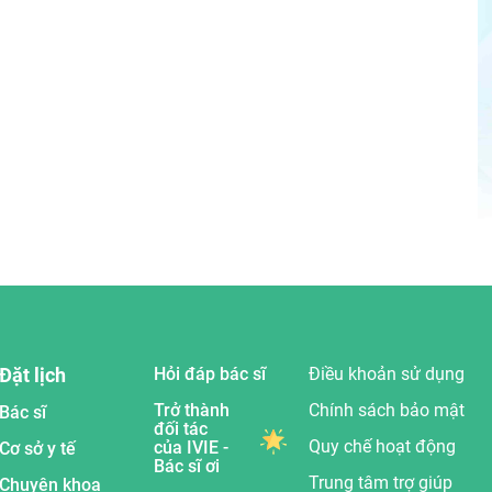
Đặt lịch
Hỏi đáp bác sĩ
Điều khoản sử dụng
Trở thành
Chính sách bảo mật
Bác sĩ
đối tác
Quy chế hoạt động
của IVIE -
Cơ sở y tế
Bác sĩ ơi
Trung tâm trợ giúp
Chuyên khoa