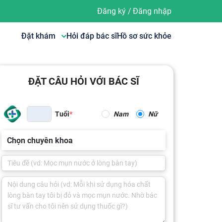
Đăng ký
/
Đăng nhập
Đặt khám
Hỏi đáp bác sĩ
Hồ sơ sức khỏe
ĐẶT CÂU HỎI VỚI BÁC SĨ
Tuổi
Nam
Nữ
Chọn chuyên khoa