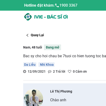
Hotline đặt khám:
1900 3367
Quay Lại
Nam, 48 tuổi
Đang mở
Bac sy cho hoi chau be 7tuoi co hien tuong toc ba
Da Liễu
Nhi Khoa
12/09/2021
2
Trả lời
0
Cảm ơn
Lê Thị Phương
Chào anh