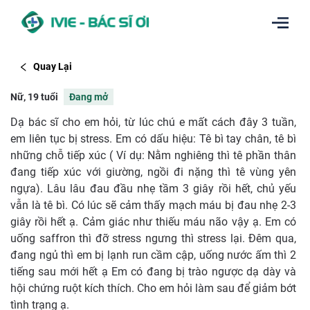
Quay Lại
Nữ, 19 tuổi
Đang mở
Dạ bác sĩ cho em hỏi, từ lúc chú e mất cách đây 3 tuần,
em liên tục bị stress. Em có dấu hiệu: Tê bì tay chân, tê bì
những chỗ tiếp xúc ( Ví dụ: Nằm nghiêng thì tê phần thân
đang tiếp xúc với giường, ngồi đi nặng thì tê vùng yên
ngựa). Lâu lâu đau đầu nhẹ tầm 3 giây rồi hết, chủ yếu
vẫn là tê bì. Có lúc sẽ cảm thấy mạch máu bị đau nhẹ 2-3
giây rồi hết ạ. Cảm giác như thiếu máu não vậy ạ. Em có
uống saffron thì đỡ stress ngưng thì stress lại. Đêm qua,
đang ngủ thì em bị lạnh run cầm cập, uống nước ấm thì 2
tiếng sau mới hết ạ Em có đang bị trào ngược dạ dày và
hội chứng ruột kích thích. Cho em hỏi làm sau để giảm bớt
tình trạng ạ.