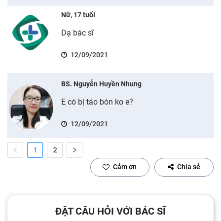
Nữ, 17 tuổi
Dạ bác sĩ
12/09/2021
BS. Nguyễn Huyền Nhung
E có bị táo bón ko e?
12/09/2021
1
2
Cảm ơn
Chia sẻ
ĐẶT CÂU HỎI VỚI BÁC SĨ