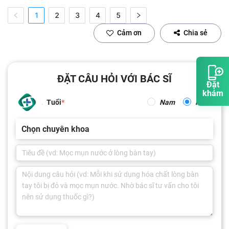
1
2
3
4
5
Cảm ơn
Chia sẻ
ĐẶT CÂU HỎI VỚI BÁC SĨ
Đặt
khám
Tuổi
Nam
Nữ
Chọn chuyên khoa