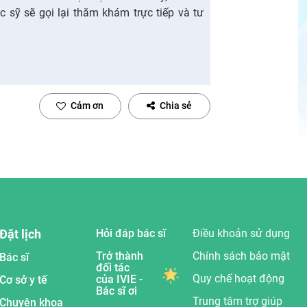
ác sỹ sẽ gọi lại thăm khám trực tiếp và tư
Cảm ơn
Chia sẻ
Đặt lịch
Hỏi đáp bác sĩ
Điều khoản sử dụng
Trở thành
Chính sách bảo mật
Bác sĩ
đối tác
Quy chế hoạt động
của IVIE -
Cơ sở y tế
Bác sĩ ơi
Trung tâm trợ giúp
Chuyên khoa