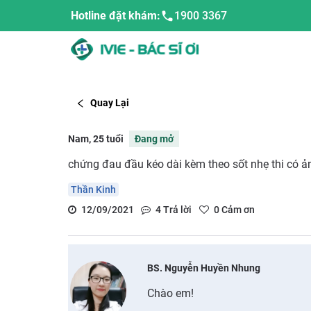
Hotline đặt khám:
1900 3367
Quay Lại
Nam, 25 tuổi
Đang mở
chứng đau đầu kéo dài kèm theo sốt nhẹ thi có ả
Thần Kinh
12/09/2021
4
Trả lời
0
Cảm ơn
BS. Nguyễn Huyền Nhung
Chào em!