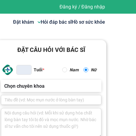
Đăng ký
/
Đăng nhập
Đặt khám
Hỏi đáp bác sĩ
Hồ sơ sức khỏe
ĐẶT CÂU HỎI VỚI BÁC SĨ
Tuổi
Nam
Nữ
Chọn chuyên khoa