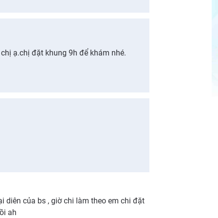
 chị ạ.chị đặt khung 9h để khám nhé.
?
i diên của bs , giờ chi làm theo em chi đặt
ồi ah