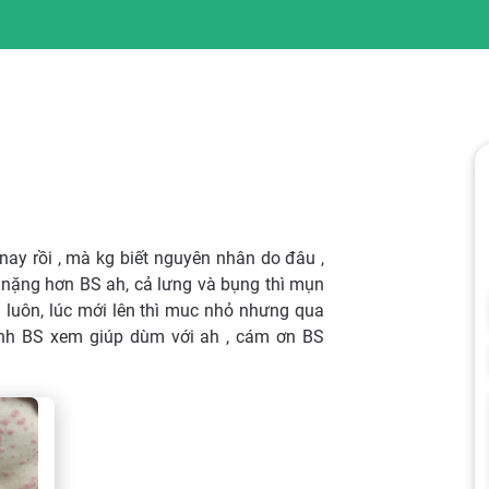
 nay rồi , mà kg biết nguyên nhân do đâu ,
nặng hơn BS ah, cả lưng và bụng thì mụn
n luôn, lúc mới lên thì muc nhỏ nhưng qua
ình BS xem giúp dùm với ah , cám ơn BS