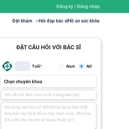
Đăng ký
/
Đăng nhập
Đặt khám
Hỏi đáp bác sĩ
Hồ sơ sức khỏe
ĐẶT CÂU HỎI VỚI BÁC SĨ
Tuổi
Nam
Nữ
Chọn chuyên khoa