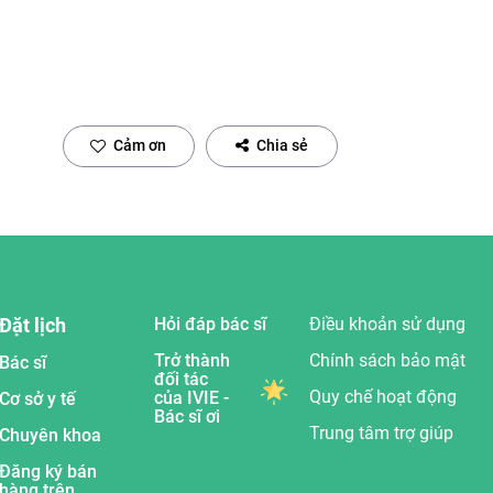
Cảm ơn
Chia sẻ
Đặt lịch
Hỏi đáp bác sĩ
Điều khoản sử dụng
Trở thành
Chính sách bảo mật
Bác sĩ
đối tác
Quy chế hoạt động
của IVIE -
Cơ sở y tế
Bác sĩ ơi
Trung tâm trợ giúp
Chuyên khoa
Đăng ký bán
hàng trên