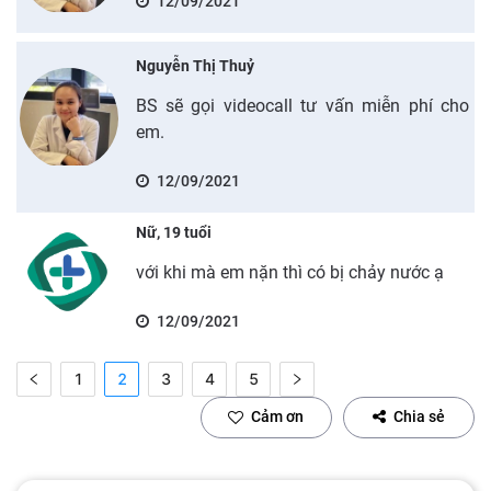
12/09/2021
Nguyễn Thị Thuỷ
BS sẽ gọi videocall tư vấn miễn phí cho
em.
12/09/2021
Nữ, 19 tuổi
với khi mà em nặn thì có bị chảy nước ạ
12/09/2021
1
2
3
4
5
Cảm ơn
Chia sẻ