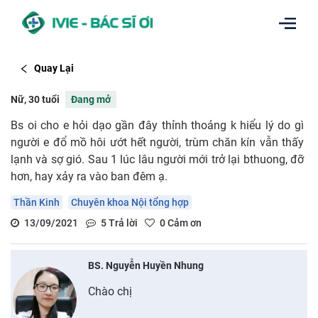
Quay Lại
Nữ, 30 tuổi
Đang mở
Bs oi cho e hỏi dạo gần đây thỉnh thoảng k hiểu lý do gì
người e đổ mồ hôi ướt hết người, trùm chăn kín vẫn thấy
lạnh và sợ gió. Sau 1 lúc lâu người mới trở lại bthuong, đỡ
hơn, hay xảy ra vào ban đêm ạ.
Thần Kinh
Chuyên khoa Nội tổng hợp
13/09/2021
5
Trả lời
0
Cảm ơn
BS. Nguyễn Huyền Nhung
Chào chị