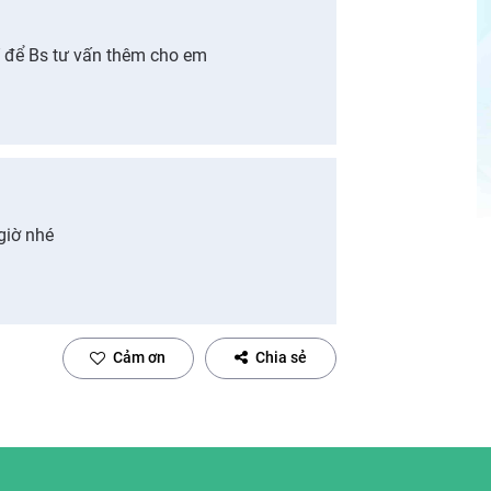
í để Bs tư vấn thêm cho em
giờ nhé
Cảm ơn
Chia sẻ