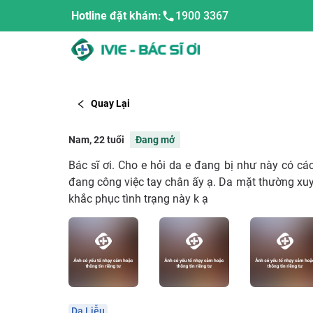
Hotline đặt khám:
1900 3367
Quay Lại
Nam, 22 tuổi
Đang mở
Bác sĩ ơi. Cho e hỏi da e đang bị như này có cá
đang công việc tay chân ấy ạ. Da mặt thường xuyê
khắc phục tình trạng này k ạ
Da Liễu