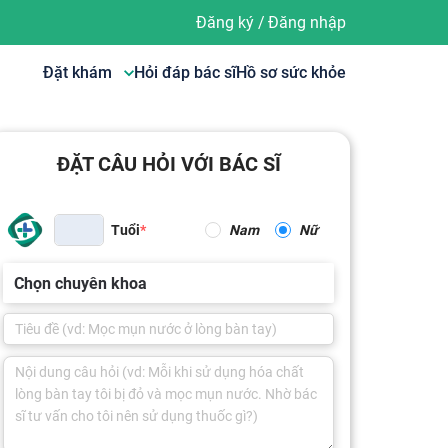
Đăng ký
/
Đăng nhập
Đặt khám
Hỏi đáp bác sĩ
Hồ sơ sức khỏe
ĐẶT CÂU HỎI VỚI BÁC SĨ
Tuổi
Nam
Nữ
Chọn chuyên khoa